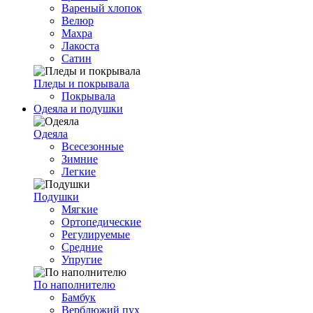
Вареный хлопок
Велюр
Махра
Лакоста
Сатин
Пледы и покрывала
Покрывала
Одеяла и подушки
Одеяла
Всесезонные
Зимние
Легкие
Подушки
Мягкие
Ортопедические
Регулируемые
Средние
Упругие
По наполнителю
Бамбук
Верблюжий пух