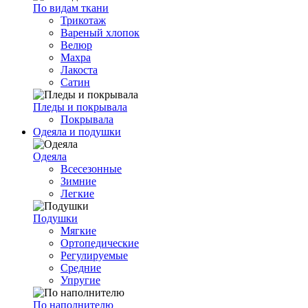
По видам ткани
Трикотаж
Вареный хлопок
Велюр
Махра
Лакоста
Сатин
Пледы и покрывала
Покрывала
Одеяла и подушки
Одеяла
Всесезонные
Зимние
Легкие
Подушки
Мягкие
Ортопедические
Регулируемые
Средние
Упругие
По наполнителю