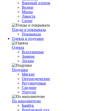
Вареный хлопок
Велюр
Махра
Лакоста
Сатин
Пледы и покрывала
Покрывала
Одеяла и подушки
Одеяла
Всесезонные
Зимние
Легкие
Подушки
Мягкие
Ортопедические
Регулируемые
Средние
Упругие
По наполнителю
Бамбук
Верблюжий пух