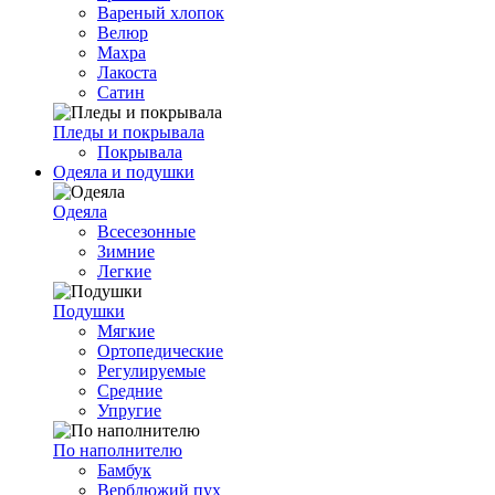
Вареный хлопок
Велюр
Махра
Лакоста
Сатин
Пледы и покрывала
Покрывала
Одеяла и подушки
Одеяла
Всесезонные
Зимние
Легкие
Подушки
Мягкие
Ортопедические
Регулируемые
Средние
Упругие
По наполнителю
Бамбук
Верблюжий пух